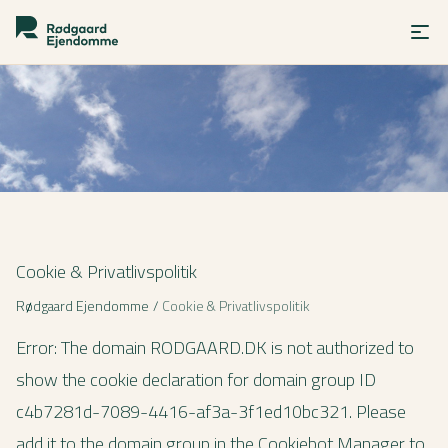
Cookie & Privatlivspolitik
Rødgaard Ejendomme
/
Cookie & Privatlivspolitik
Error: The domain RODGAARD.DK is not authorized to
show the cookie declaration for domain group ID
c4b7281d-7089-4416-af3a-3f1ed10bc321. Please
add it to the domain group in the Cookiebot Manager to