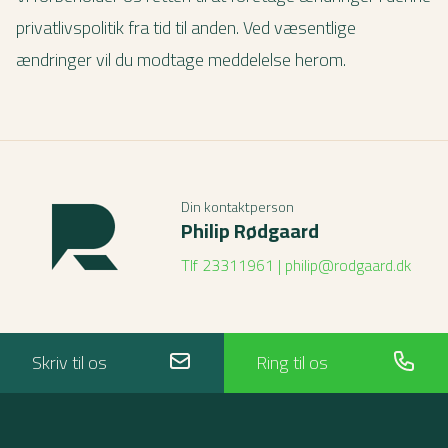
privatlivspolitik fra tid til anden. Ved væsentlige
ændringer vil du modtage meddelelse herom.
Din kontaktperson
Philip Rødgaard
Tlf 23311961
|
philip@rodgaard.dk
Skriv til os
Ring til os