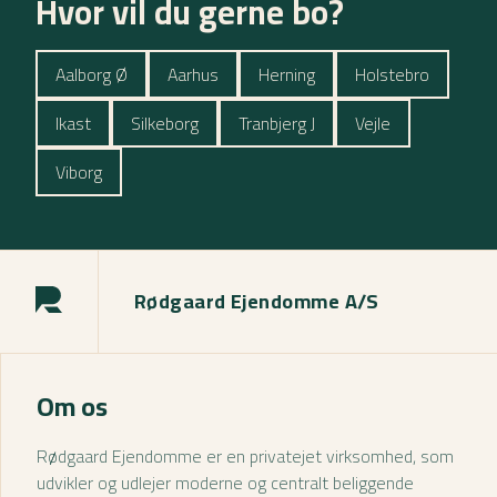
Hvor vil du gerne bo?
Aalborg Ø
Aarhus
Herning
Holstebro
Ikast
Silkeborg
Tranbjerg J
Vejle
Viborg
Rødgaard Ejendomme A/S
Om os
Rødgaard Ejendomme er en privatejet virksomhed, som
udvikler og udlejer moderne og centralt beliggende